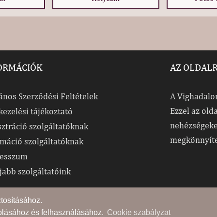
ORMÁCIÓK
AZ OLDAL
ános Szerződési Feltételek
A Vighadalom
Ezzel az old
kezelési tájékoztató
nehézségeke
sztráció szolgáltatóknak
megkönnyít
rmáció szolgáltatóknak
esszum
jabb szolgáltatóink
ztosításához.
rolásához és felhasználásához.
Cookie szabályzat