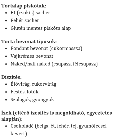
Tortalap piskóták:
Ét (csokis) sacher
Fehér sacher
Glutén mentes piskóta alap
Torta bevonat típusok:
Fondant bevonat (cukormassza)
Vajkrémes bevonat
Naked/half naked (csupasz, félcsupasz)
Díszítés:
Élővirág, cukorvirág
Festés, fotók
Szalagok, gyöngyök
Ízek (eltérő ízesítés is megoldható, egyeztetés
alapján):
Csokoládé (belga, ét, fehér, tej, gyümölccsel
kevert)