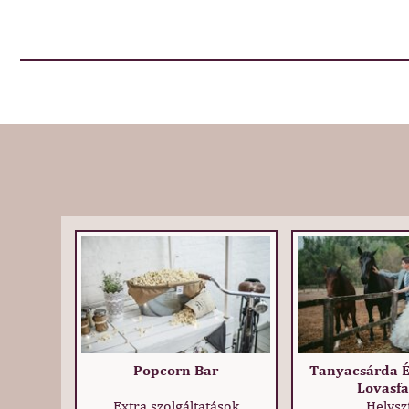
Popcorn Bar
Tanyacsárda É
Lovasf
Extra szolgáltatások
Helysz