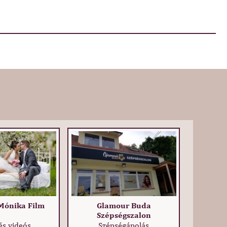
Mónika Film
Glamour Buda
Szépségszalon
és videós
Szépségápolás