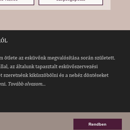
RÓL
 ötlete az esküvőnk megvalósítása során született.
allal, az általunk tapasztalt esküvőszervezési
t szeretnénk kiküszöbölni és a nehéz döntéseket
eni.
Tovább olvasom...
Rendben