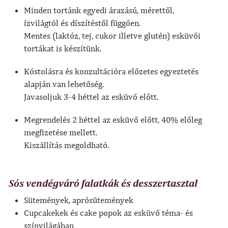
Minden tortánk egyedi árazású, mérettől,
ízvilágtól és díszítéstől függően.
Mentes (laktóz, tej, cukor illetve glutén) esküvői
tortákat is készítünk.
Kóstolásra és konzultációra előzetes egyeztetés
alapján van lehetőség.
Javasoljuk 3-4 héttel az esküvő előtt.
Megrendelés 2 héttel az esküvő előtt, 40% előleg
megfizetése mellett.
Kiszállítás megoldható.
Sós vendégváró falatkák és desszertasztal
Sütemények, aprósütemények
Cupcakekek és cake popok az esküvő téma- és
színvilágában