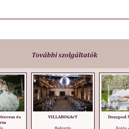
További szolgáltatók
tterem és
VILLABOGArT
Doszpod 
arm
ín
Helyszín
Fotós 