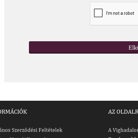
ORMÁCIÓK
AZ OLDAL
ános Szerződési Feltételek
A Vighadalom