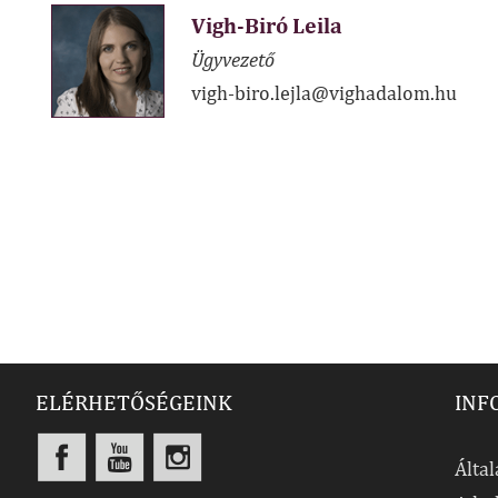
Vigh-Biró Leila
Ügyvezető
vigh-biro.lejla@vighadalom.hu
ELÉRHETŐSÉGEINK
INF
Által