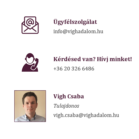
Ügyfélszolgálat
info@vighadalom.hu
Kérdésed van? Hívj minket!
+36 20 326 6486
Vigh Csaba
Tulajdonos
vigh.csaba@vighadalom.hu