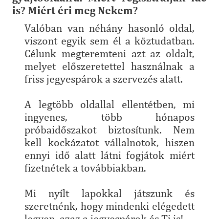
is? Miért éri meg Nekem?
Valóban van néhány hasonló oldal,
viszont egyik sem él a köztudatban.
Célunk megteremteni azt az oldalt,
melyet előszeretettel használnak a
friss jegyespárok a szervezés alatt.
A legtöbb oldallal ellentétben, mi
ingyenes, több hónapos
próbaidőszakot biztosítunk. Nem
kell kockázatot vállalnotok, hiszen
ennyi idő alatt látni fogjátok miért
fizetnétek a továbbiakban.
Mi nyílt lapokkal játszunk és
szeretnénk, hogy mindenki elégedett
legyen, azaz a jegyespárok és Ti is!