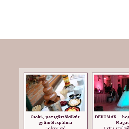
Csoki-, pezsgőszökőkút,
DEVOMAX ... hog
gyümölcspálma
Maga
Kölcsönző
Extra szolgá