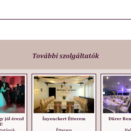
További szolgáltatók
y jól érezd
Ínyenckert Étterem
Dürer Re
d!
ltatások
Étterem
He