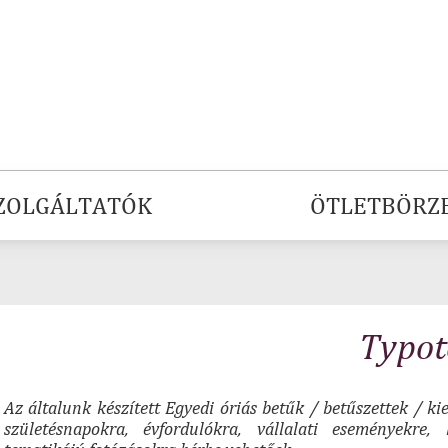
ZOLGÁLTATÓK
ÖTLETBÖRZ
Typot
Az általunk készített Egyedi óriás betűk / betűszettek / k
születésnapokra, évfordulókra, vállalati eseményekre,