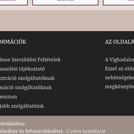
ORMÁCIÓK
AZ OLDAL
ános Szerződési Feltételek
A Vighadalom
Ezzel az old
kezelési tájékoztató
nehézségeke
sztráció szolgáltatóknak
megkönnyít
rmáció szolgáltatóknak
esszum
jabb szolgáltatóink
ztosításához.
rolásához és felhasználásához.
Cookie szabályzat