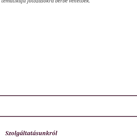
tematikájú fotózásokra bérbe vehetőek.
Szolgáltatásunkról