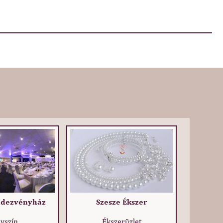
ndezvényház
Szesze Ékszer
lyszín
Ékszerüzlet