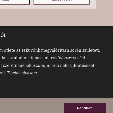
RÓL
 ötlete az esküvőnk megvalósítása során született.
allal, az általunk tapasztalt esküvőszervezési
t szeretnénk kiküszöbölni és a nehéz döntéseket
eni.
Tovább olvasom...
Rendben