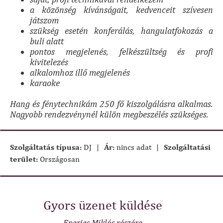
a közönség kívánságait, kedvenceit szívesen
játszom
szükség esetén konferálás, hangulatfokozás a
buli alatt
pontos megjelenés, felkészültség és profi
kivitelezés
alkalomhoz illő megjelenés
karaoke
Hang és fénytechnikám 250 fő kiszolgálásra alkalmas.
Nagyobb rendezvénynél külön megbeszélés szükséges.
Szolgáltatás típusa:
DJ
|
Ár:
nincs adat
|
Szolgáltatási
terület:
Országosan
Gyors üzenet küldése
Eperjes Miklós részére