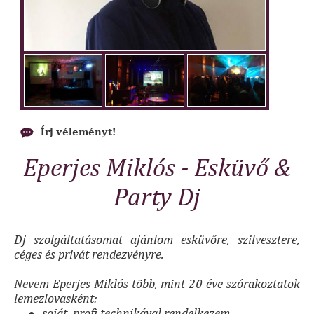
Írj véleményt!
Eperjes Miklós - Esküvő &
Party Dj
Dj szolgáltatásomat ajánlom esküvőre, szilvesztere,
céges és privát rendezvényre.
Nevem Eperjes Miklós több, mint 20 éve szórakoztatok
lemezlovasként:
saját, profi technikával rendelkezem