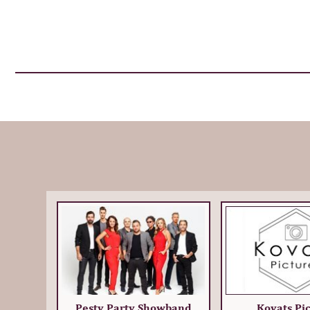
Pesty Party Showband
Kovats Pi