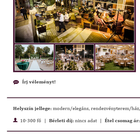
Írj véleményt!
Helyszín jellege:
modern/elegáns, rendezvényterem/ház,
10-300 fő
|
Bérleti díj:
nincs adat
|
Étel csomag ár: