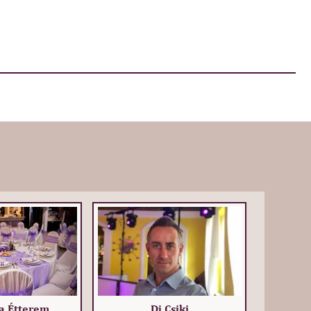
a Étterem
Dj Csiki