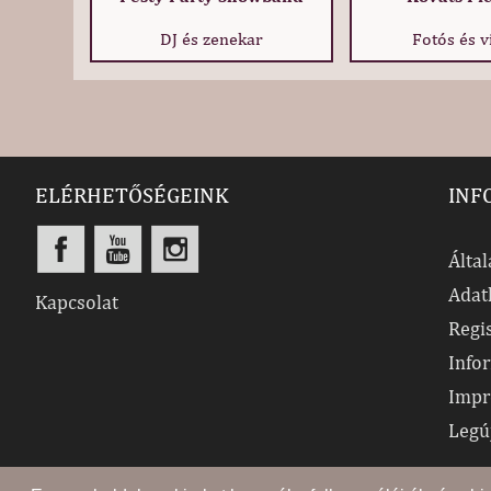
DJ és zenekar
Fotós és v
ELÉRHETŐSÉGEINK
INF
Által
Adat
Kapcsolat
Regi
Info
Impr
Legú