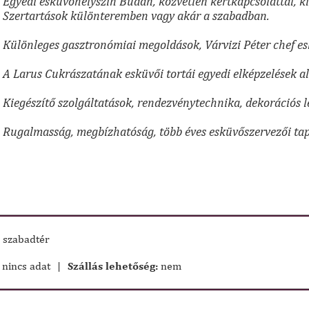
Egyedi esküvőhelyszín Budán, közvetlen kertkapcsolattal, k
Szertartások különteremben vagy akár a szabadban.
Különleges gasztronómiai megoldások, Várvizi Péter chef e
A Larus Cukrászatának esküvői tortái egyedi elképzelések al
Kiegészítő szolgáltatások, rendezvénytechnika, dekorációs 
Rugalmasság, megbízhatóság, több éves esküvőszervezői tap
 szabadtér
nincs adat
|
Szállás lehetőség:
nem