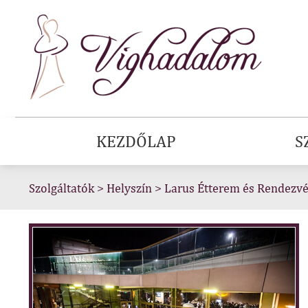
KEZDŐLAP
S
Szolgáltatók
>
Helyszín
>
Larus Étterem és Rendezv