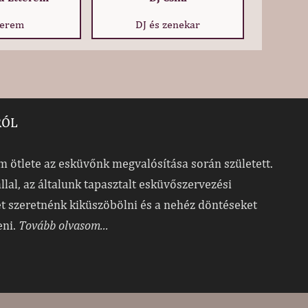
terem
DJ és zenekar
RÓL
 ötlete az esküvőnk megvalósítása során született.
allal, az általunk tapasztalt esküvőszervezési
t szeretnénk kiküszöbölni és a nehéz döntéseket
eni.
Tovább olvasom...