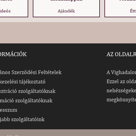
ideós
Ajándék
Ét
ORMÁCIÓK
AZ OLDAL
ános Szerződési Feltételek
A Vighadalom
Ezzel az old
kezelési tájékoztató
nehézségeke
sztráció szolgáltatóknak
megkönnyít
rmáció szolgáltatóknak
esszum
jabb szolgáltatóink