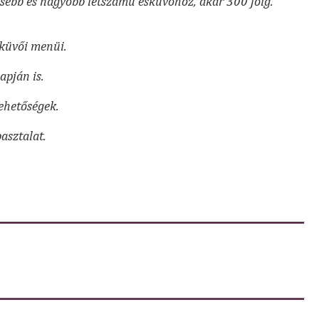
isebb és nagyobb létszámú esküvőhöz, akár 300 főig.
sküvői menüi.
apján is.
lehetőségek.
asztalat.