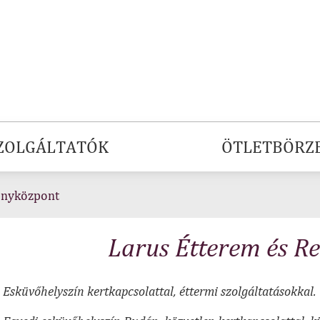
ZOLGÁLTATÓK
ÖTLETBÖRZ
ényközpont
Larus Étterem és R
Esküvőhelyszín kertkapcsolattal, éttermi szolgáltatásokkal.