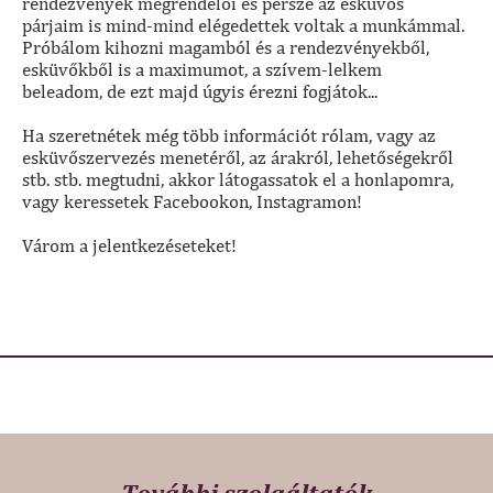
rendezvények megrendelői és persze az esküvős
párjaim is mind-mind elégedettek voltak a munkámmal.
Próbálom kihozni magamból és a rendezvényekből,
esküvőkből is a maximumot, a szívem-lelkem
beleadom, de ezt majd úgyis érezni fogjátok...
Ha szeretnétek még több információt rólam, vagy az
esküvőszervezés menetéről, az árakról, lehetőségekről
stb. stb. megtudni, akkor látogassatok el a honlapomra,
vagy keressetek Facebookon, Instagramon!
Várom a jelentkezéseteket!