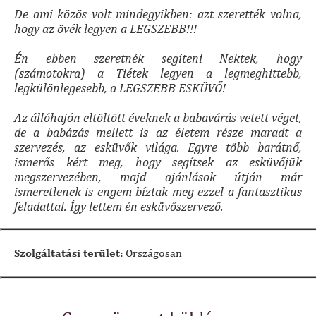
De ami közös volt mindegyikben: azt szerették volna,
hogy az övék legyen a LEGSZEBB!!!
Én ebben szeretnék segíteni Nektek, hogy
(számotokra) a Tiétek legyen a legmeghittebb,
legkülönlegesebb, a LEGSZEBB ESKÜVŐ!
Az állóhajón eltöltött éveknek a babavárás vetett véget,
de a babázás mellett is az életem része maradt a
szervezés, az esküvők világa. Egyre több barátnő,
ismerős kért meg, hogy segítsek az esküvőjük
megszervezében, majd ajánlások útján már
ismeretlenek is engem bíztak meg ezzel a fantasztikus
feladattal. Így lettem én esküvőszervező.
Szolgáltatási terület:
Országosan