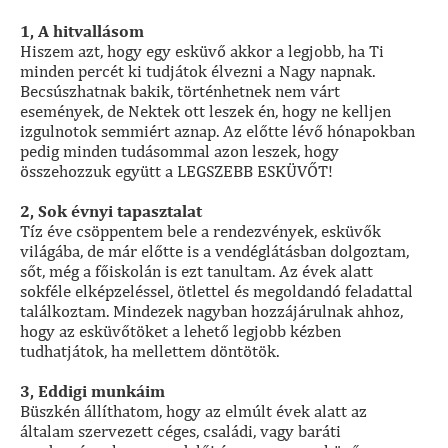
1, A hitvallásom
Hiszem azt, hogy egy esküvő akkor a legjobb, ha Ti
minden percét ki tudjátok élvezni a Nagy napnak.
Becsúszhatnak bakik, történhetnek nem várt
események, de Nektek ott leszek én, hogy ne kelljen
izgulnotok semmiért aznap. Az előtte lévő hónapokban
pedig minden tudásommal azon leszek, hogy
összehozzuk együtt a LEGSZEBB ESKÜVŐT!
2, Sok évnyi tapasztalat
Tíz éve csöppentem bele a rendezvények, esküvők
világába, de már előtte is a vendéglátásban dolgoztam,
sőt, még a főiskolán is ezt tanultam. Az évek alatt
sokféle elképzeléssel, ötlettel és megoldandó feladattal
találkoztam. Mindezek nagyban hozzájárulnak ahhoz,
hogy az esküvőtöket a lehető legjobb kézben
tudhatjátok, ha mellettem döntötök.
3, Eddigi munkáim
Büszkén állíthatom, hogy az elmúlt évek alatt az
általam szervezett céges, családi, vagy baráti