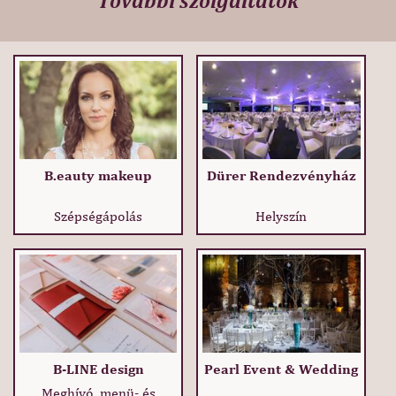
További szolgáltatók
B.eauty makeup
Dürer Rendezvényház
Szépségápolás
Helyszín
B-LINE design
Pearl Event & Wedding
Meghívó, menü- és