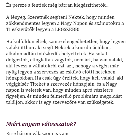
És persze a fentiek még bátran kiegészíthetők...
A lényeg: Szeretnék segíteni Nektek, hogy minden
zökkenőmentes legyen a Nagy Napon és számotokra a
Ti esküvőtők legyen a LEGSZEBB!
Ha külföldön éltek, szinte elengedhetetlen, hogy legyen
valaki itthon aki segít Nektek a koordinációban,
alkalomadtán intézkedik helyettetek. Ha sokat
dolgoztok, elfoglaltak vagytok, nem árt, ha van valaki,
aki levesz a vállatokról ezt-azt, nehogy a végén már
nyűg legyen a szervezés az esküvő előtti hetekben,
hónapokban. Ha csak úgy érzitek, hogy kell valaki, aki
végigkísér Titeket a szervezés hónapjain, és a Nagy
napon is veletek van, hogy minden apró részletre
figyeljen, és minden felmerülő problémára megoldást
találjon, akkor is egy szervezőre van szükségetek.
Miért engem válasszatok?
Erre három válaszom is van: